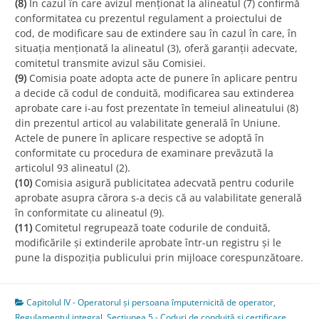
(8)
În cazul în care avizul menționat la alineatul (7) confirmă
conformitatea cu prezentul regulament a proiectului de
cod, de modificare sau de extindere sau în cazul în care, în
situația menționată la alineatul (3), oferă garanții adecvate,
comitetul transmite avizul său Comisiei.
(9)
Comisia poate adopta acte de punere în aplicare pentru
a decide că codul de conduită, modificarea sau extinderea
aprobate care i-au fost prezentate în temeiul alineatului (8)
din prezentul articol au valabilitate generală în Uniune.
Actele de punere în aplicare respective se adoptă în
conformitate cu procedura de examinare prevăzută la
articolul 93 alineatul (2).
(10)
Comisia asigură publicitatea adecvată pentru codurile
aprobate asupra cărora s-a decis că au valabilitate generală
în conformitate cu alineatul (9).
(11)
Comitetul regrupează toate codurile de conduită,
modificările și extinderile aprobate într-un registru și le
pune la dispoziția publicului prin mijloace corespunzătoare.
Capitolul IV - Operatorul și persoana împuternicită de operator
,
Regulamentul integral
,
Secțiunea 5 - Coduri de conduită și certificare