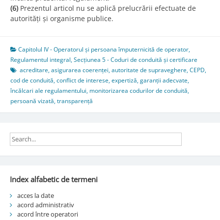
(6)
Prezentul articol nu se aplică prelucrării efectuate de
autorități și organisme publice.
Capitolul IV - Operatorul și persoana împuternicită de operator
,
Regulamentul integral
,
Secțiunea 5 - Coduri de conduită și certificare
acreditare
,
asigurarea coerenței
,
autoritate de supraveghere
,
CEPD
,
cod de conduită
,
conflict de interese
,
expertiză
,
garanții adecvate
,
încălcari ale regulamentului
,
monitorizarea codurilor de conduită
,
persoană vizată
,
transparență
Index alfabetic de termeni
acces la date
acord administrativ
acord între operatori