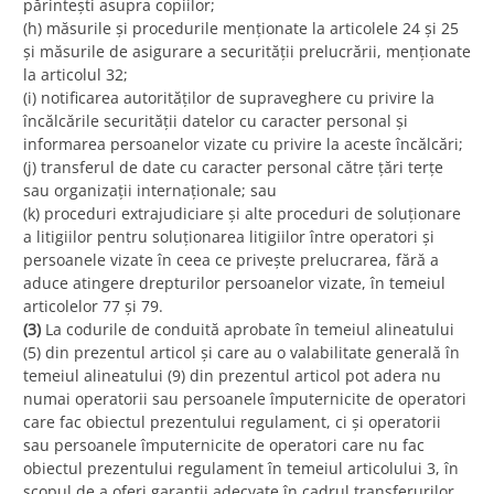
părintești asupra copiilor;
(h) măsurile și procedurile menționate la articolele 24 și 25
și măsurile de asigurare a securității prelucrării, menționate
la articolul 32;
(i) notificarea autorităților de supraveghere cu privire la
încălcările securității datelor cu caracter personal și
informarea persoanelor vizate cu privire la aceste încălcări;
(j) transferul de date cu caracter personal către țări terțe
sau organizații internaționale; sau
(k) proceduri extrajudiciare și alte proceduri de soluționare
a litigiilor pentru soluționarea litigiilor între operatori și
persoanele vizate în ceea ce privește prelucrarea, fără a
aduce atingere drepturilor persoanelor vizate, în temeiul
articolelor 77 și 79.
(3)
La codurile de conduită aprobate în temeiul alineatului
(5) din prezentul articol și care au o valabilitate generală în
temeiul alineatului (9) din prezentul articol pot adera nu
numai operatorii sau persoanele împuternicite de operatori
care fac obiectul prezentului regulament, ci și operatorii
sau persoanele împuternicite de operatori care nu fac
obiectul prezentului regulament în temeiul articolului 3, în
scopul de a oferi garanții adecvate în cadrul transferurilor