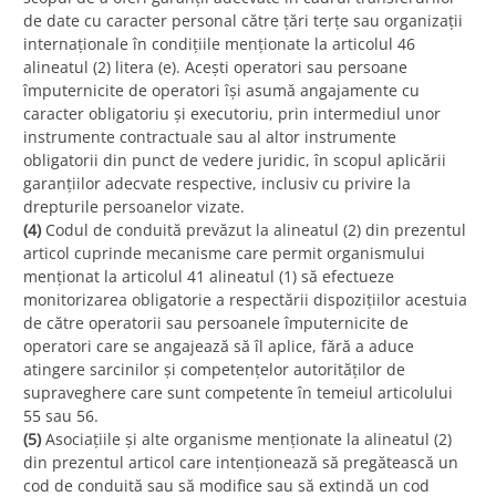
de date cu caracter personal către țări terțe sau organizații
internaționale în condițiile menționate la articolul 46
alineatul (2) litera (e). Acești operatori sau persoane
împuternicite de operatori își asumă angajamente cu
caracter obligatoriu și executoriu, prin intermediul unor
instrumente contractuale sau al altor instrumente
obligatorii din punct de vedere juridic, în scopul aplicării
garanțiilor adecvate respective, inclusiv cu privire la
drepturile persoanelor vizate.
(4)
Codul de conduită prevăzut la alineatul (2) din prezentul
articol cuprinde mecanisme care permit organismului
menționat la articolul 41 alineatul (1) să efectueze
monitorizarea obligatorie a respectării dispozițiilor acestuia
de către operatorii sau persoanele împuternicite de
operatori care se angajează să îl aplice, fără a aduce
atingere sarcinilor și competențelor autorităților de
supraveghere care sunt competente în temeiul articolului
55 sau 56.
(5)
Asociațiile și alte organisme menționate la alineatul (2)
din prezentul articol care intenționează să pregătească un
cod de conduită sau să modifice sau să extindă un cod