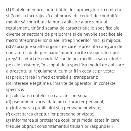
(1)
Statele membre, autoritățile de supraveghere, comitetul
și Comisia încurajează elaborarea de coduri de conduită
menite să contribuie la buna aplicare a prezentului
regulament, ținând seama de caracteristicile specifice ale
diverselor sectoare de prelucrare și de nevoile specifice ale
microîntreprinderilor și ale întreprinderilor mici și mijlocii.
(2)
Asociațiile și alte organisme care reprezintă categorii de
operatori sau de persoane împuternicite de operatori pot
pregăti coduri de conduită sau le pot modifica sau extinde
pe cele existente, în scopul de a specifica modul de aplicare
a prezentului regulament, cum ar fi în ceea ce privește:
(a) prelucrarea în mod echitabil și transparent;
(b) interesele legitime urmărite de operatori în contexte
specifice;
(c) colectarea datelor cu caracter personal;
(d) pseudonimizarea datelor cu caracter personal;
(e) informarea publicului și a persoanelor vizate;
(f) exercitarea drepturilor persoanelor vizate;
(g) informarea și protejarea copiilor și modalitatea în care
trebuie obținut consimțământul titularilor răspunderii