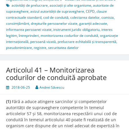
activități de prelucrare
,
asociații și alte organisme
,
autoritate de
supraveghere
,
avizul autorității de supraveghere
,
CEPD
,
clauze
contractuale standard
,
cod de conduită
,
colectarea datelor
,
comisia
,
consimțământ
,
drepturile persoanelor vizate
,
garanții adecvate
,
informarea persoanei vizate
,
instrument juridic obligatoriu
,
interes
legitim
,
întreprinderi
,
monitorizarea codurilor de conduită
,
organizație
internațională
,
persoană vizată
,
prelucrare echitabilă și transparentă
,
pseudonimizare
,
registre
,
securitatea datelor
Articolul 41 – Monitorizarea
codurilor de conduită aprobate
2018-06-25
Andrei Săvescu
(1)
Fără a aduce atingere sarcinilor și competențelor
autorității de supraveghere competente în temeiul
articolelor 57 și 58, monitorizarea respectării unui cod de
conduită în temeiul articolului 40 poate fi realizată de un
organism care dispune de un nivel adecvat de expertiză în