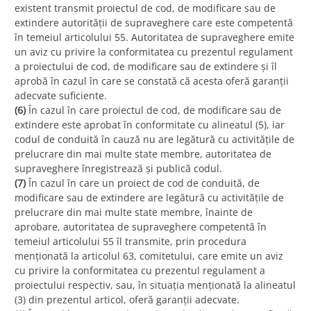
existent transmit proiectul de cod, de modificare sau de
extindere autorității de supraveghere care este competentă
în temeiul articolului 55. Autoritatea de supraveghere emite
un aviz cu privire la conformitatea cu prezentul regulament
a proiectului de cod, de modificare sau de extindere și îl
aprobă în cazul în care se constată că acesta oferă garanții
adecvate suficiente.
(6)
În cazul în care proiectul de cod, de modificare sau de
extindere este aprobat în conformitate cu alineatul (5), iar
codul de conduită în cauză nu are legătură cu activitățile de
prelucrare din mai multe state membre, autoritatea de
supraveghere înregistrează și publică codul.
(7)
În cazul în care un proiect de cod de conduită, de
modificare sau de extindere are legătură cu activitățile de
prelucrare din mai multe state membre, înainte de
aprobare, autoritatea de supraveghere competentă în
temeiul articolului 55 îl transmite, prin procedura
menționată la articolul 63, comitetului, care emite un aviz
cu privire la conformitatea cu prezentul regulament a
proiectului respectiv, sau, în situația menționată la alineatul
(3) din prezentul articol, oferă garanții adecvate.