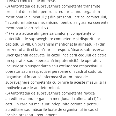
creează conflicte de interese.
(3)
Autoritatea de supraveghere competentă transmite
proiectul de cerințe pentru acreditarea unui organism
menționat la alineatul (1) din prezentul articol comitetului,
în conformitate cu mecanismul pentru asigurarea coerenței
menționat la articolul 63.
(4)
Fără a aduce atingere sarcinilor și competențelor
autorității de supraveghere competente și dispozițiilor
capitolului VIII, un organism menționat la alineatul (1) din
prezentul articol ia măsuri corespunzătoare, sub rezerva
unor garanții adecvate, în cazul încălcării codului de către
un operator sau o persoană împuternicită de operator,
inclusiv prin suspendarea sau excluderea respectivului
operator sau a respectivei persoane din cadrul codului.
Organismul în cauză informează autoritatea de
supraveghere competentă cu privire la aceste măsuri și la
motivele care le-au determinat.
(5)
Autoritatea de supraveghere competentă revocă
acreditarea unui organism menționat la alineatul (1) în
cazul în care nu mai sunt îndeplinite cerințele pentru
acreditare sau măsurile luate de organismul în cauză
încalcă prezentul regulament.