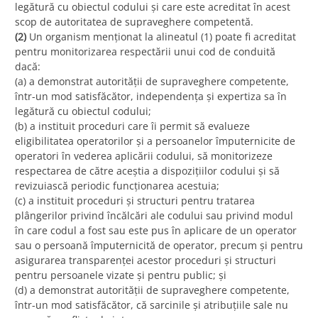
legătură cu obiectul codului și care este acreditat în acest
scop de autoritatea de supraveghere competentă.
(2)
Un organism menționat la alineatul (1) poate fi acreditat
pentru monitorizarea respectării unui cod de conduită
dacă:
(a) a demonstrat autorității de supraveghere competente,
într-un mod satisfăcător, independența și expertiza sa în
legătură cu obiectul codului;
(b) a instituit proceduri care îi permit să evalueze
eligibilitatea operatorilor și a persoanelor împuternicite de
operatori în vederea aplicării codului, să monitorizeze
respectarea de către aceștia a dispozițiilor codului și să
revizuiască periodic funcționarea acestuia;
(c) a instituit proceduri și structuri pentru tratarea
plângerilor privind încălcări ale codului sau privind modul
în care codul a fost sau este pus în aplicare de un operator
sau o persoană împuternicită de operator, precum și pentru
asigurarea transparenței acestor proceduri și structuri
pentru persoanele vizate și pentru public; și
(d) a demonstrat autorității de supraveghere competente,
într-un mod satisfăcător, că sarcinile și atribuțiile sale nu