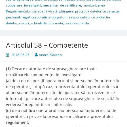
cooperare
,
investigații
,
mecanism de certificare
,
monitorizarea
Regulamentului
,
persoană vizată
,
plângere
,
protecția datelor cu caracter
personal
,
reguli corporatiste obligatorii
,
responsabilul cu protecția
datelor
,
riscuri
,
schimb de informații
,
taxă rezonabilă
Articolul 58 – Competențe
2018-06-25
Andrei Săvescu
(1)
Fiecare autoritate de supraveghere are toate
următoarele competențe de investigare:
(a) de a da dispoziții operatorului și persoanei împuternicite
de operator și, după caz, reprezentantului operatorului sau
al persoanei împuternicite de operator să furnizeze orice
informații pe care autoritatea de supraveghere le solicită în
vederea îndeplinirii sarcinilor sale;
(d) de a notifica operatorul sau persoana împuternicită de
operator cu privire la presupusa încălcare a prezentului
regulament;