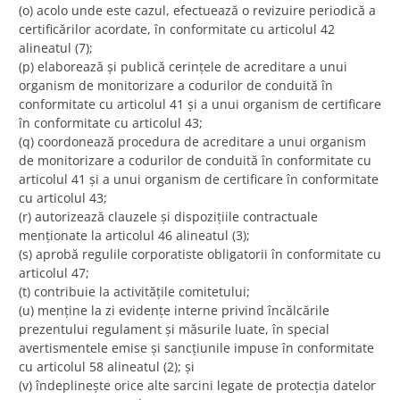
(o) acolo unde este cazul, efectuează o revizuire periodică a
certificărilor acordate, în conformitate cu articolul 42
alineatul (7);
(p) elaborează și publică cerințele de acreditare a unui
organism de monitorizare a codurilor de conduită în
conformitate cu articolul 41 și a unui organism de certificare
în conformitate cu articolul 43;
(q) coordonează procedura de acreditare a unui organism
de monitorizare a codurilor de conduită în conformitate cu
articolul 41 și a unui organism de certificare în conformitate
cu articolul 43;
(r) autorizează clauzele și dispozițiile contractuale
menționate la articolul 46 alineatul (3);
(s) aprobă regulile corporatiste obligatorii în conformitate cu
articolul 47;
(t) contribuie la activitățile comitetului;
(u) menține la zi evidențe interne privind încălcările
prezentului regulament și măsurile luate, în special
avertismentele emise și sancțiunile impuse în conformitate
cu articolul 58 alineatul (2); și
(v) îndeplinește orice alte sarcini legate de protecția datelor