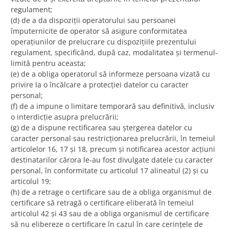
regulament;
(d) de a da dispoziții operatorului sau persoanei
împuternicite de operator să asigure conformitatea
operațiunilor de prelucrare cu dispozițiile prezentului
regulament, specificând, după caz, modalitatea și termenul-
limită pentru aceasta;
(e) de a obliga operatorul să informeze persoana vizată cu
privire la o încălcare a protecției datelor cu caracter
personal;
(f) de a impune o limitare temporară sau definitivă, inclusiv
o interdicție asupra prelucrării;
(g) de a dispune rectificarea sau ștergerea datelor cu
caracter personal sau restricționarea prelucrării, în temeiul
articolelor 16, 17 și 18, precum și notificarea acestor acțiuni
destinatarilor cărora le-au fost divulgate datele cu caracter
personal, în conformitate cu articolul 17 alineatul (2) și cu
articolul 19;
(h) de a retrage o certificare sau de a obliga organismul de
certificare să retragă o certificare eliberată în temeiul
articolul 42 și 43 sau de a obliga organismul de certificare
să nu elibereze o certificare în cazul în care cerințele de