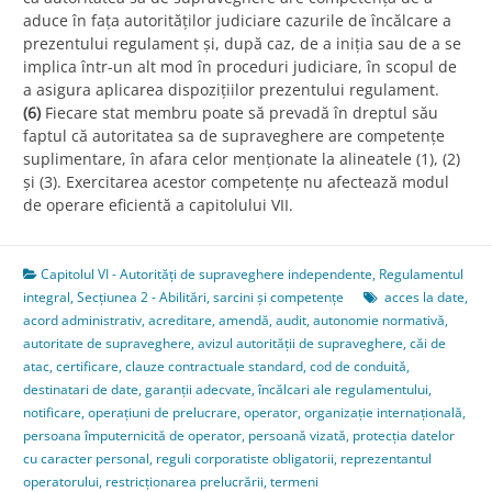
aduce în fața autorităților judiciare cazurile de încălcare a
prezentului regulament și, după caz, de a iniția sau de a se
implica într-un alt mod în proceduri judiciare, în scopul de
a asigura aplicarea dispozițiilor prezentului regulament.
(6)
Fiecare stat membru poate să prevadă în dreptul său
faptul că autoritatea sa de supraveghere are competențe
suplimentare, în afara celor menționate la alineatele (1), (2)
și (3). Exercitarea acestor competențe nu afectează modul
de operare eficientă a capitolului VII.
Capitolul VI - Autorități de supraveghere independente
,
Regulamentul
integral
,
Secțiunea 2 - Abilitări, sarcini și competențe
acces la date
,
acord administrativ
,
acreditare
,
amendă
,
audit
,
autonomie normativă
,
autoritate de supraveghere
,
avizul autorității de supraveghere
,
căi de
atac
,
certificare
,
clauze contractuale standard
,
cod de conduită
,
destinatari de date
,
garanții adecvate
,
încălcari ale regulamentului
,
notificare
,
operațiuni de prelucrare
,
operator
,
organizație internațională
,
persoana împuternicită de operator
,
persoană vizată
,
protecția datelor
cu caracter personal
,
reguli corporatiste obligatorii
,
reprezentantul
operatorului
,
restricționarea prelucrării
,
termeni