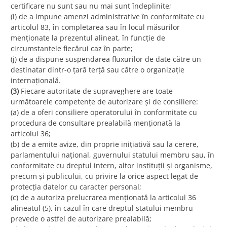
certificare nu sunt sau nu mai sunt îndeplinite;
(i) de a impune amenzi administrative în conformitate cu
articolul 83, în completarea sau în locul măsurilor
menționate la prezentul alineat, în funcție de
circumstanțele fiecărui caz în parte;
(j) de a dispune suspendarea fluxurilor de date către un
destinatar dintr-o țară terță sau către o organizație
internațională.
(3)
Fiecare autoritate de supraveghere are toate
următoarele competențe de autorizare și de consiliere:
(a) de a oferi consiliere operatorului în conformitate cu
procedura de consultare prealabilă menționată la
articolul 36;
(b) de a emite avize, din proprie inițiativă sau la cerere,
parlamentului național, guvernului statului membru sau, în
conformitate cu dreptul intern, altor instituții și organisme,
precum și publicului, cu privire la orice aspect legat de
protecția datelor cu caracter personal;
(c) de a autoriza prelucrarea menționată la articolul 36
alineatul (5), în cazul în care dreptul statului membru
prevede o astfel de autorizare prealabilă;