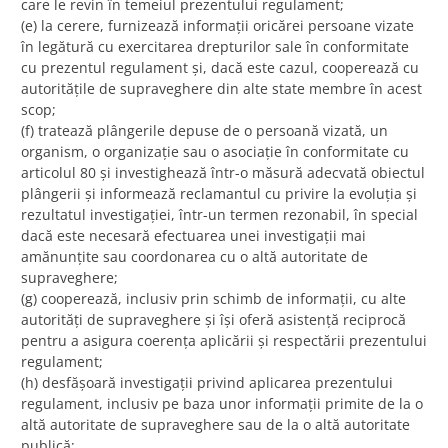
care le revin în temeiul prezentului regulament;
(e) la cerere, furnizează informații oricărei persoane vizate
în legătură cu exercitarea drepturilor sale în conformitate
cu prezentul regulament și, dacă este cazul, cooperează cu
autoritățile de supraveghere din alte state membre în acest
scop;
(f) tratează plângerile depuse de o persoană vizată, un
organism, o organizație sau o asociație în conformitate cu
articolul 80 și investighează într-o măsură adecvată obiectul
plângerii și informează reclamantul cu privire la evoluția și
rezultatul investigației, într-un termen rezonabil, în special
dacă este necesară efectuarea unei investigații mai
amănunțite sau coordonarea cu o altă autoritate de
supraveghere;
(g) cooperează, inclusiv prin schimb de informații, cu alte
autorități de supraveghere și își oferă asistență reciprocă
pentru a asigura coerența aplicării și respectării prezentului
regulament;
(h) desfășoară investigații privind aplicarea prezentului
regulament, inclusiv pe baza unor informații primite de la o
altă autoritate de supraveghere sau de la o altă autoritate
publică;