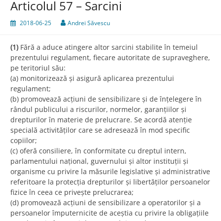
Articolul 57 – Sarcini
2018-06-25
Andrei Săvescu
(1)
Fără a aduce atingere altor sarcini stabilite în temeiul
prezentului regulament, fiecare autoritate de supraveghere,
pe teritoriul său:
(a) monitorizează și asigură aplicarea prezentului
regulament;
(b) promovează acțiuni de sensibilizare și de înțelegere în
rândul publicului a riscurilor, normelor, garanțiilor și
drepturilor în materie de prelucrare. Se acordă atenție
specială activităților care se adresează în mod specific
copiilor;
(c) oferă consiliere, în conformitate cu dreptul intern,
parlamentului național, guvernului și altor instituții și
organisme cu privire la măsurile legislative și administrative
referitoare la protecția drepturilor și libertăților persoanelor
fizice în ceea ce privește prelucrarea;
(d) promovează acțiuni de sensibilizare a operatorilor și a
persoanelor împuternicite de aceștia cu privire la obligațiile