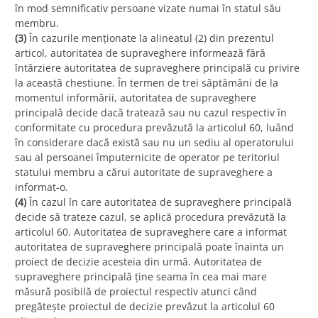
în mod semnificativ persoane vizate numai în statul său
membru.
(3)
În cazurile menționate la alineatul (2) din prezentul
articol, autoritatea de supraveghere informează fără
întârziere autoritatea de supraveghere principală cu privire
la această chestiune. În termen de trei săptămâni de la
momentul informării, autoritatea de supraveghere
principală decide dacă tratează sau nu cazul respectiv în
conformitate cu procedura prevăzută la articolul 60, luând
în considerare dacă există sau nu un sediu al operatorului
sau al persoanei împuternicite de operator pe teritoriul
statului membru a cărui autoritate de supraveghere a
informat-o.
(4)
În cazul în care autoritatea de supraveghere principală
decide să trateze cazul, se aplică procedura prevăzută la
articolul 60. Autoritatea de supraveghere care a informat
autoritatea de supraveghere principală poate înainta un
proiect de decizie acesteia din urmă. Autoritatea de
supraveghere principală ține seama în cea mai mare
măsură posibilă de proiectul respectiv atunci când
pregătește proiectul de decizie prevăzut la articolul 60