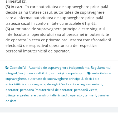
alineatul (3).
(5)
În cazul în care autoritatea de supraveghere principală
decide să nu trateze cazul, autoritatea de supraveghere
care a informat autoritatea de supraveghere principală
tratează cazul în conformitate cu articolele 61 și 62.
(6)
Autoritatea de supraveghere principală este singurul
interlocutor al operatorului sau al persoanei împuternicite
de operator în ceea ce privește prelucrarea transfrontalieră
efectuată de respectivul operator sau de respectiva
persoană împuternicită de operator.
Capitolul VI - Autorități de supraveghere independente
,
Regulamentul
integral
,
Secțiunea 2 - Abilitări, sarcini și competențe
autoritate de
supraveghere
,
autoritate de supraveghere principală
,
decizii ale
autorității de supraveghere
,
derogări
,
încălcari ale regulamentului
,
operator
,
persoana împuternicită de operator
,
persoană vizată
,
plângere
,
prelucrare transfrontalieră
,
sediu operator
,
termeni
,
transfer
de date