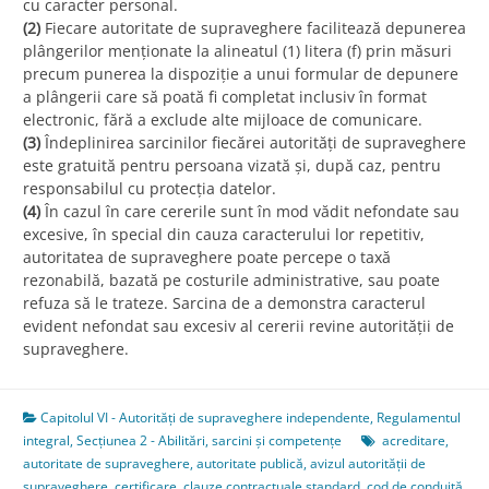
cu caracter personal.
(2)
Fiecare autoritate de supraveghere facilitează depunerea
plângerilor menționate la alineatul (1) litera (f) prin măsuri
precum punerea la dispoziție a unui formular de depunere
a plângerii care să poată fi completat inclusiv în format
electronic, fără a exclude alte mijloace de comunicare.
(3)
Îndeplinirea sarcinilor fiecărei autorități de supraveghere
este gratuită pentru persoana vizată și, după caz, pentru
responsabilul cu protecția datelor.
(4)
În cazul în care cererile sunt în mod vădit nefondate sau
excesive, în special din cauza caracterului lor repetitiv,
autoritatea de supraveghere poate percepe o taxă
rezonabilă, bazată pe costurile administrative, sau poate
refuza să le trateze. Sarcina de a demonstra caracterul
evident nefondat sau excesiv al cererii revine autorității de
supraveghere.
Capitolul VI - Autorități de supraveghere independente
,
Regulamentul
integral
,
Secțiunea 2 - Abilitări, sarcini și competențe
acreditare
,
autoritate de supraveghere
,
autoritate publică
,
avizul autorității de
supraveghere
,
certificare
,
clauze contractuale standard
,
cod de conduită
,