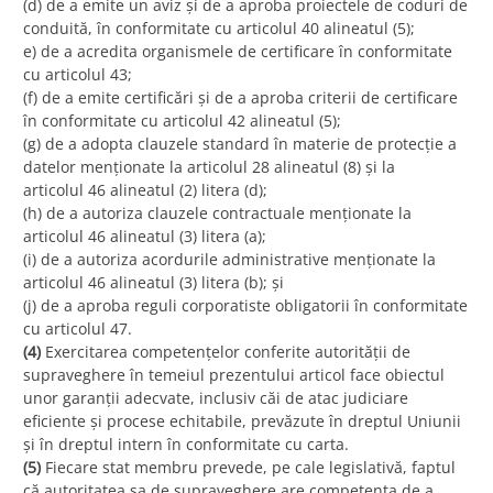
(d) de a emite un aviz și de a aproba proiectele de coduri de
conduită, în conformitate cu articolul 40 alineatul (5);
e) de a acredita organismele de certificare în conformitate
cu articolul 43;
(f) de a emite certificări și de a aproba criterii de certificare
în conformitate cu articolul 42 alineatul (5);
(g) de a adopta clauzele standard în materie de protecție a
datelor menționate la articolul 28 alineatul (8) și la
articolul 46 alineatul (2) litera (d);
(h) de a autoriza clauzele contractuale menționate la
articolul 46 alineatul (3) litera (a);
(i) de a autoriza acordurile administrative menționate la
articolul 46 alineatul (3) litera (b); și
(j) de a aproba reguli corporatiste obligatorii în conformitate
cu articolul 47.
(4)
Exercitarea competențelor conferite autorității de
supraveghere în temeiul prezentului articol face obiectul
unor garanții adecvate, inclusiv căi de atac judiciare
eficiente și procese echitabile, prevăzute în dreptul Uniunii
și în dreptul intern în conformitate cu carta.
(5)
Fiecare stat membru prevede, pe cale legislativă, faptul
că autoritatea sa de supraveghere are competența de a