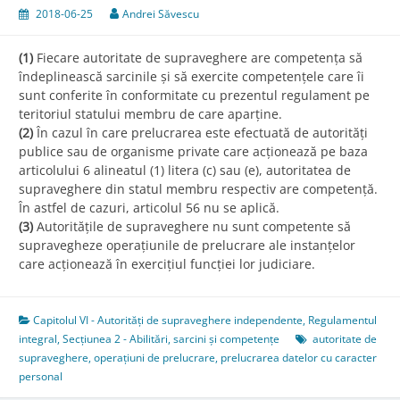
2018-06-25
Andrei Săvescu
(1)
Fiecare autoritate de supraveghere are competența să
îndeplinească sarcinile și să exercite competențele care îi
sunt conferite în conformitate cu prezentul regulament pe
teritoriul statului membru de care aparține.
(2)
În cazul în care prelucrarea este efectuată de autorități
publice sau de organisme private care acționează pe baza
articolului 6 alineatul (1) litera (c) sau (e), autoritatea de
supraveghere din statul membru respectiv are competență.
În astfel de cazuri, articolul 56 nu se aplică.
(3)
Autoritățile de supraveghere nu sunt competente să
supravegheze operațiunile de prelucrare ale instanțelor
care acționează în exercițiul funcției lor judiciare.
Capitolul VI - Autorități de supraveghere independente
,
Regulamentul
integral
,
Secțiunea 2 - Abilitări, sarcini și competențe
autoritate de
supraveghere
,
operațiuni de prelucrare
,
prelucrarea datelor cu caracter
personal