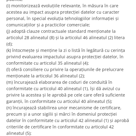
(i) monitorizează evoluțiile relevante, în măsura în care
acestea au impact asupra protecției datelor cu caracter
personal, în special evoluția tehnologiilor informației și
comunicațiilor și a practicilor comerciale;
(j) adoptă clauze contractuale standard menționate la
articolul 28 alineatul (8) și la articolul 46 alineatul (2) litera
(d);
(k) întocmește și menține la zi o listă în legătură cu cerința
privind evaluarea impactului asupra protecției datelor, în
conformitate cu articolul 35 alineatul (4);
(l) oferă consiliere cu privire la operațiunile de prelucrare
menționate la articolul 36 alineatul (2);
(m) încurajează elaborarea de coduri de conduită în
conformitate cu articolul 40 alineatul (1), își dă avizul cu
privire la acestea și le aprobă pe cele care oferă suficiente
garanții, în conformitate cu articolul 40 alineatul (5);
(n) încurajează stabilirea unor mecanisme de certificare,
precum și a unor sigilii și mărci în domeniul protecției
datelor în conformitate cu articolul 42 alineatul (1) și aprobă
criteriile de certificare în conformitate cu articolul 42
alineatul (5);