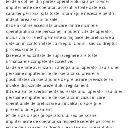
(e) de a obține, din partea operatorului și a persoanei
împuternicite de operator, accesul la toate datele cu
caracter personal și la toate informațiile necesare pentru
îndeplinirea sarcinilor sale;
(f) de a obține accesul la oricare dintre incintele
operatorului și ale persoanei împuternicite de operator,
inclusiv la orice echipamente și mijloace de prelucrare a
datelor, în conformitate cu dreptul Uniunii sau cu dreptul
procesual intern.
(2)
Fiecare autoritate de supraveghere are toate
următoarele competențe corective:
(a) de a emite avertizări în atenția unui operator sau a unei
persoane împuternicite de operator cu privire la
posibilitatea ca operațiunile de prelucrare prevăzute să
încalce dispozițiile prezentului regulament;
(b) de a emite avertismente adresate unui operator sau unei
persoane împuternicite de operator în cazul în care
operațiunile de prelucrare au încălcat dispozițiile
prezentului regulament;
(c) de a da dispoziții operatorului sau persoanei
împuternicite de operator să respecte cererile persoanei
vizate de a-și exercita drepturile în temeiul prezentului