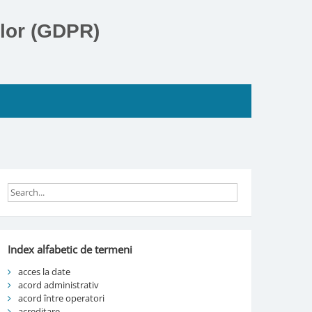
elor (GDPR)
Index alfabetic de termeni
acces la date
acord administrativ
acord între operatori
acreditare