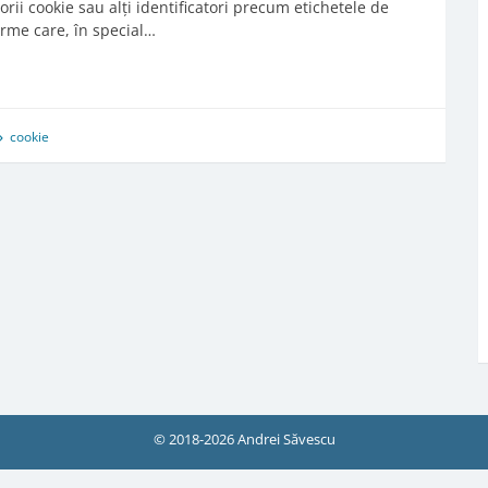
torii cookie sau alți identificatori precum etichetele de
urme care, în special…
cookie
© 2018-2026 Andrei Săvescu