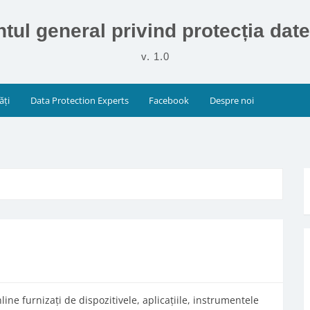
ul general privind protecția dat
v. 1.0
ăți
Data Protection Experts
Facebook
Despre noi
nline furnizați de dispozitivele, aplicațiile, instrumentele