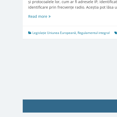
și protocoalele lor, cum ar fi adresele IP, identifica
identificare prin frecvențe radio. Aceștia pot lăsa 
Considerent
Read more
(30)
Legislație Uniunea Europeană
,
Regulamentul integral