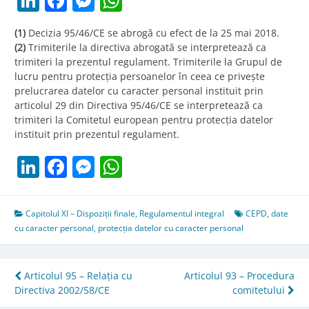
LinkedIn
Facebook
Messenger
WhatsApp
(1)
Decizia 95/46/CE se abrogă cu efect de la 25 mai 2018.
(2)
Trimiterile la directiva abrogată se interpretează ca
trimiteri la prezentul regulament. Trimiterile la Grupul de
lucru pentru protecția persoanelor în ceea ce privește
prelucrarea datelor cu caracter personal instituit prin
articolul 29 din Directiva 95/46/CE se interpretează ca
trimiteri la Comitetul european pentru protecția datelor
instituit prin prezentul regulament.
LinkedIn
Facebook
Messenger
WhatsApp
Capitolul XI – Dispoziții finale
,
Regulamentul integral
CEPD
,
date
cu caracter personal
,
protecția datelor cu caracter personal
Post
Articolul 95 – Relația cu
Articolul 93 – Procedura
Directiva 2002/58/CE
comitetului
navigation