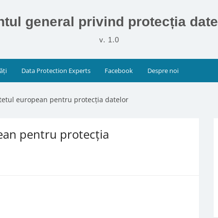
ul general privind protecția dat
v. 1.0
ăți
Data Protection Experts
Facebook
Despre noi
itetul european pentru protecția datelor
ean pentru protecția