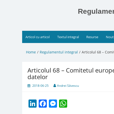
Skip
to
Regulament
content
Articol cu articol
Textul integral
Resurse
Nout
Home
Regulamentul integral
Articolul 68 – Com
Articolul 68 – Comitetul europ
datelor
2018-06-25
Andrei Săvescu
LinkedIn
Facebook
Messenger
WhatsApp