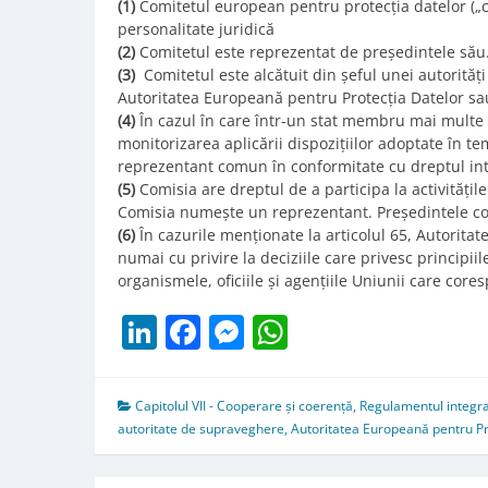
(1)
Comitetul european pentru protecția datelor („com
personalitate juridică
(2)
Comitetul este reprezentat de președintele său
(3)
Comitetul este alcătuit din șeful unei autorită
Autoritatea Europeană pentru Protecția Datelor sau
(4)
În cazul în care într-un stat membru mai multe
monitorizarea aplicării dispozițiilor adoptate în 
reprezentant comun în conformitate cu dreptul int
(5)
Comisia are dreptul de a participa la activitățile
Comisia numește un reprezentant. Președintele com
(6)
În cazurile menționate la articolul 65, Autorita
numai cu privire la deciziile care privesc principiile
organismele, oficiile și agențiile Uniunii care co
LinkedIn
Facebook
Messenger
WhatsApp
Capitolul VII - Cooperare și coerență
,
Regulamentul integra
autoritate de supraveghere
,
Autoritatea Europeană pentru Pr