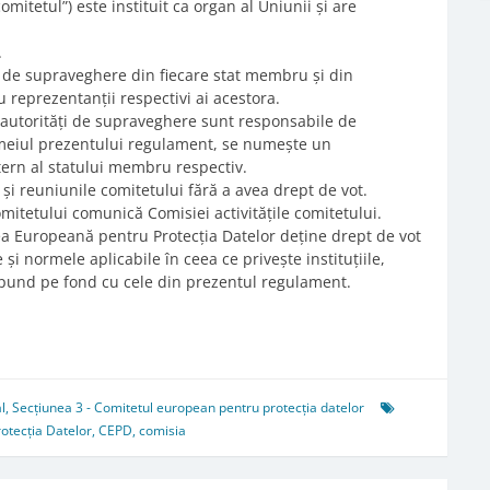
itetul”) este instituit ca organ al Uniunii și are
.
ți de supraveghere din fiecare stat membru și din
 reprezentanții respectivi ai acestora.
 autorități de supraveghere sunt responsabile de
temeiul prezentului regulament, se numește un
ern al statului membru respectiv.
 și reuniunile comitetului fără a avea drept de vot.
itetului comunică Comisiei activitățile comitetului.
tea Europeană pentru Protecția Datelor deține drept de vot
 și normele aplicabile în ceea ce privește instituțiile,
respund pe fond cu cele din prezentul regulament.
l
,
Secțiunea 3 - Comitetul european pentru protecția datelor
otecția Datelor
,
CEPD
,
comisia