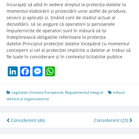
încurajați să aibă în vedere dreptul la protecția datelor la
momentul elaborării și proiectării unor astfel de produse,
servicii și aplicații și, ținând cont de stadiul actual al
dezvoltării, să se asigure că operatorii și persoanele
împuternicite de operatori sunt în măsură să își
îndeplinească obligațiile referitoare la protecția
datelor.Principiul protecției datelor începând cu momentul
conceperii și cel al protecției implicite a datelor ar trebui să
fie luate în considerare și în contextul licitațiilor publice
LinkedIn
Facebook
Messenger
WhatsApp
Legislație Uniunea Europeană
,
Regulamentul integral
măsuri
tehnice și organizatorice
Post
Considerent (46)
Considerent (23)
navigation