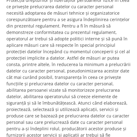
Protecția drepturilor și libertăților persoanelor fizice în ceea
ce privește prelucrarea datelor cu caracter personal
necesită adoptarea de măsuri tehnice și organizatorice
corespunzătoare pentru a se asigura îndeplinirea cerințelor
din prezentul regulament. Pentru a fi în măsură să
demonstreze conformitatea cu prezentul regulament,
operatorul ar trebui să adopte politici interne și să pună în
aplicare măsuri care să respecte în special principiul
protecției datelor începând cu momentul conceperii și cel al
protecției implicite a datelor. Astfel de măsuri ar putea
consta, printre altele, în reducerea la minimum a prelucrării
datelor cu caracter personal, pseudonimizarea acestor date
cât mai curând posibil, transparența în ceea ce privește
funcțiile și prelucrarea datelor cu caracter personal,
abilitarea persoanei vizate să monitorizeze prelucrarea
datelor, abilitarea operatorului să creeze elemente de
siguranță și să le îmbunătățească. Atunci când elaborează,
proiectează, selectează și utilizează aplicații, servicii și
produse care se bazează pe prelucrarea datelor cu caracter
personal sau care prelucrează date cu caracter personal
pentru a-și îndeplini rolul, producătorii acestor produse și
furnizorii acestor servicii și aplicații ar trebui să fie