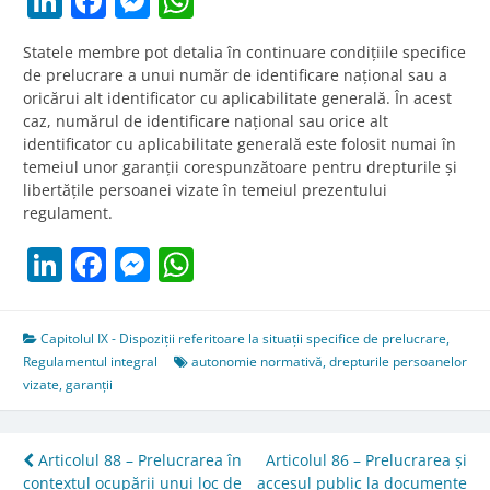
LinkedIn
Facebook
Messenger
WhatsApp
Statele membre pot detalia în continuare condițiile specifice
de prelucrare a unui număr de identificare național sau a
oricărui alt identificator cu aplicabilitate generală. În acest
caz, numărul de identificare național sau orice alt
identificator cu aplicabilitate generală este folosit numai în
temeiul unor garanții corespunzătoare pentru drepturile și
libertățile persoanei vizate în temeiul prezentului
regulament.
LinkedIn
Facebook
Messenger
WhatsApp
Capitolul IX - Dispoziții referitoare la situații specifice de prelucrare
,
Regulamentul integral
autonomie normativă
,
drepturile persoanelor
vizate
,
garanții
Post
Articolul 88 – Prelucrarea în
Articolul 86 – Prelucrarea și
contextul ocupării unui loc de
accesul public la documente