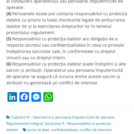
al conducerii operatorului sau persoanei împuternicite de
operator.
(4)
Persoanele vizate pot contacta responsabilul cu protecția
datelor cu privire la toate chestiunile legate de prelucrarea
datelor lor și la exercitarea drepturilor lor în temeiul
prezentului regulament.
(5)
Responsabilul cu protecția datelor are obligația de a
respecta secretul sau confidențialitatea în ceea ce privește
îndeplinirea sarcinilor sale, în conformitate cu dreptul
Uniunii sau cu dreptul intern.
(6)
Responsabilul cu protecția datelor poate îndeplini și alte
sarcini și atribuții. Operatorul sau persoana împuternicită
de operator se asigură că niciuna dintre aceste sarcini și
atribuții nu generează un conflict de interese.
LinkedIn
Facebook
Messenger
WhatsApp
Capitolul IV - Operatorul și persoana împuternicită de operator
,
Regulamentul integral
,
Secțiunea 4 - Responsabilul cu protecția
datelor
acces la date
,
confidențialitate
,
conflict de interese
,