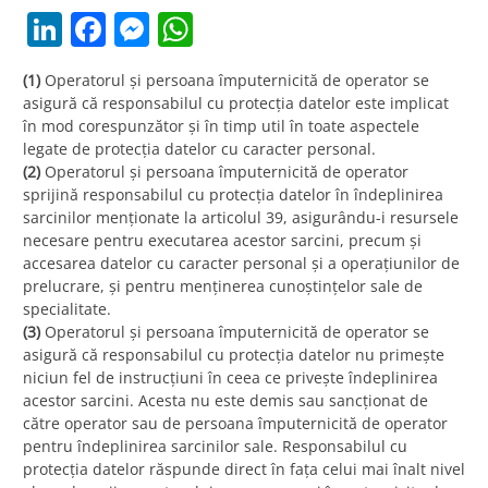
LinkedIn
Facebook
Messenger
WhatsApp
(1)
Operatorul și persoana împuternicită de operator se
asigură că responsabilul cu protecția datelor este implicat
în mod corespunzător și în timp util în toate aspectele
legate de protecția datelor cu caracter personal.
(2)
Operatorul și persoana împuternicită de operator
sprijină responsabilul cu protecția datelor în îndeplinirea
sarcinilor menționate la articolul 39, asigurându-i resursele
necesare pentru executarea acestor sarcini, precum și
accesarea datelor cu caracter personal și a operațiunilor de
prelucrare, și pentru menținerea cunoștințelor sale de
specialitate.
(3)
Operatorul și persoana împuternicită de operator se
asigură că responsabilul cu protecția datelor nu primește
niciun fel de instrucțiuni în ceea ce privește îndeplinirea
acestor sarcini. Acesta nu este demis sau sancționat de
către operator sau de persoana împuternicită de operator
pentru îndeplinirea sarcinilor sale. Responsabilul cu
protecția datelor răspunde direct în fața celui mai înalt nivel