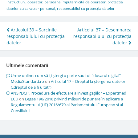
instrucțiuni
,
operator
,
persoana împuternicită de operator
,
protecția
datelor cu caracter personal
,
responsabilul cu protecția datelor
Post
Articolul 39 – Sarcinile
Articolul 37 – Desemnarea
responsabilului cu protecția
responsabilului cu protecția
navigation
datelor
datelor
Ultimele comentarii
Urme online: cum să-ți ștergi o parte sau tot "dosarul digital" -
MediaStandard.ro
on
Articolul 17 – Dreptul la ștergerea datelor
(„dreptul de a fi uitat”)
ANSPDCP. Procedura de efectuare a investigațiilor – Expertmed
LCD
on
Legea 190/2018 privind măsuri de punere în aplicare a
Regulamentului (UE) 2016/679 al Parlamentului European și al
Consiliului